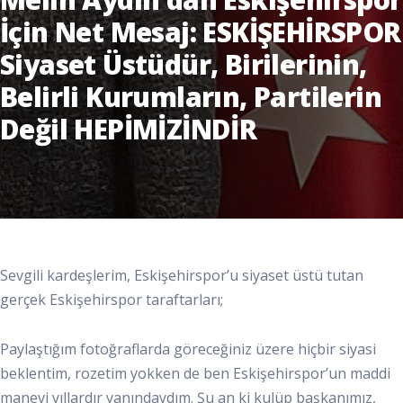
İçin Net Mesaj: ESKİŞEHİRSPOR
Siyaset Üstüdür, Birilerinin,
Belirli Kurumların, Partilerin
Değil HEPİMİZİNDİR
Sevgili kardeşlerim, Eskişehirspor’u siyaset üstü tutan
gerçek Eskişehirspor taraftarları;
Paylaştığım fotoğraflarda göreceğiniz üzere hiçbir siyasi
beklentim, rozetim yokken de ben Eskişehirspor’un maddi
manevi yıllardır yanındaydım. Şu an ki kulüp başkanımız,