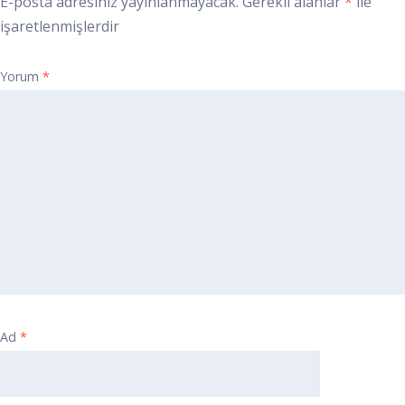
E-posta adresiniz yayınlanmayacak.
Gerekli alanlar
*
ile
işaretlenmişlerdir
Yorum
*
Ad
*