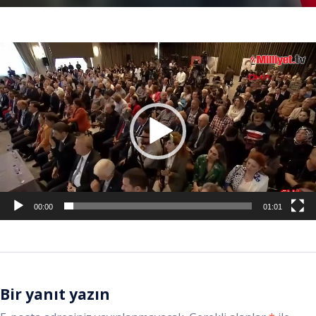
Video
oynatıcı
00:00
01:01
Bir yanıt yazın